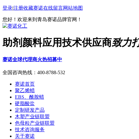
登录
|
注册
收藏赛诺
在线留言
网站地图
您好！欢迎来到青岛赛诺品牌官网！
助剂颜料应用技术供应商
致力
赛诺全球代理商火热招募中
全国咨询热线：
400-8788-532
赛诺首页
聚乙烯蜡
EBS、酰胺蜡
硬脂酸盐
定制研发产品
木塑产业链联盟
色母粒产业链联盟
技术咨询服务
关于赛诺