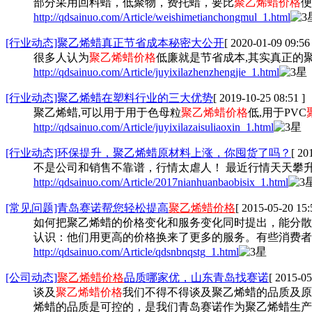
部分采用回料蜡，低聚物，费托蜡，要比
聚乙烯蜡价格
便
http://qdsainuo.com/Article/weishimetianchongmul_1.html
[行业动态]聚乙烯蜡真正节省成本秘密大公开
[ 2020-01-09 09:56 
很多人认为
聚乙烯蜡价格
低廉就是节省成本,其实真正的
http://qdsainuo.com/Article/juyixilazhenzhengjie_1.html
[行业动态]聚乙烯蜡在塑料行业的三大优势
[ 2019-10-25 08:51 ]
聚乙烯蜡,可以用于用于色母粒
聚乙烯蜡价格
低,用于PVC
http://qdsainuo.com/Article/juyixilazaisuliaoxin_1.html
[行业动态]环保提升，聚乙烯蜡原材料上涨，你囤货了吗？
[ 20
不是公司和销售不靠谱，行情太虐人！ 最近行情天天攀
http://qdsainuo.com/Article/2017nianhuanbaobisix_1.html
[常见问题]青岛赛诺帮您轻松提高
聚乙烯蜡价格
[ 2015-05-20 15:
如何把聚乙烯蜡的价格变化和服务变化同时提出，能分散
认识：他们用更高的价格换来了更多的服务。有些消费者
http://qdsainuo.com/Article/qdsnbnqstg_1.html
[公司动态]
聚乙烯蜡价格
品质哪家优，山东青岛找赛诺
[ 2015-05
谈及
聚乙烯蜡价格
我们不得不得谈及聚乙烯蜡的品质及原
烯蜡的品质是可控的，是我们青岛赛诺作为聚乙烯蜡生产