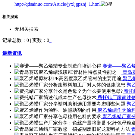
http://qdsainuo.com/Article/jyxljgpznj_1.html
相关搜索
无相关搜索
记录总数：0 | 页数：0
最新资讯
赛诺——聚乙
青岛
聚乙
聚
费托
费托蜡厂家简述
聚
聚乙烯蜡作为涂
聚乙烯蜡厂家